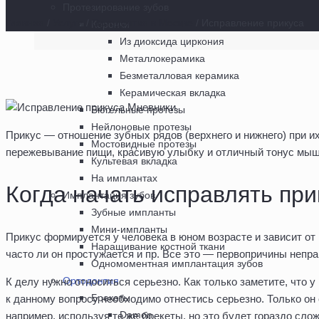
Протезирование зубов
Главная
/
Услуги
/
Ортодонтия в Москве
/
Исправление прикуса
Коронки
Из диоксида циркония
Металлокерамика
Безметалловая керамика
Керамическая вкладка
Бюгельные протезы
Нейлоновые протезы
Прикус — отношение зубных рядов (верхнего и нижнего) при 
Мостовидные протезы
пережевывание пищи, красивую улыбку и отличный тонус мышц
Культевая вкладка
На имплантах
Когда начать исправлять при
Имплантация зубов
Зубные импланты
Мини-импланты
Прикус формируется у человека в юном возрасте и зависит от
Наращивание костной ткани
часто ли он простужается и пр. Все это — первопричины непр
Одномоментная имплантация зубов
Ортодонтия
К делу нужно относиться серьезно. Как только заметите, что 
Брекеты
к данному вопросу необходимо отнестись серьезно. Только он
Damon
например, используя те же брекеты, но это будет гораздо сло