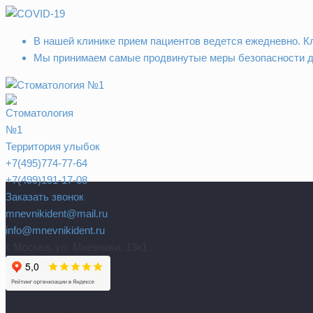
В нашей клинике прием пациентов ведется ежедневно. К
Мы принимаем самые продвинутые меры безопасности д
Территория улыбок
+7(495)774-77-64
+7(499)191-17-08
Заказать звонок
mnevnikident@mail.ru
info@mnevnikident.ru
г. Москва, ул. Мневники, 13к1