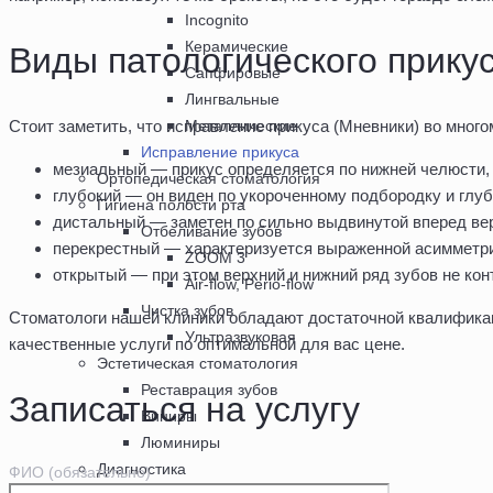
Incognito
Керамические
Виды патологического прику
Сапфировые
Лингвальные
Стоит заметить, что исправление прикуса (Мневники) во много
Металлические
Исправление прикуса
мезиальный — прикус определяется по нижней челюсти,
Ортопедическая стоматология
глубокий — он виден по укороченному подбородку и глуб
Гигиена полости рта
дистальный — заметен по сильно выдвинутой вперед ве
Отбеливание зубов
перекрестный — характеризуется выраженной асимметри
ZOOM 3
открытый — при этом верхний и нижний ряд зубов не кон
Air-flow, Perio-flow
Чистка зубов
Стоматологи нашей клиники обладают достаточной квалификац
Ультразвуковая
качественные услуги по оптимальной для вас цене.
Эстетическая стоматология
Реставрация зубов
Записаться на услугу
Виниры
Люминиры
Диагностика
ФИО (обязательно)