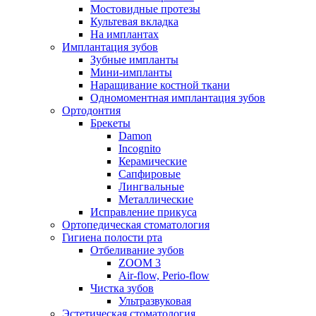
Мостовидные протезы
Культевая вкладка
На имплантах
Имплантация зубов
Зубные импланты
Мини-импланты
Наращивание костной ткани
Одномоментная имплантация зубов
Ортодонтия
Брекеты
Damon
Incognito
Керамические
Сапфировые
Лингвальные
Металлические
Исправление прикуса
Ортопедическая стоматология
Гигиена полости рта
Отбеливание зубов
ZOOM 3
Air-flow, Perio-flow
Чистка зубов
Ультразвуковая
Эстетическая стоматология