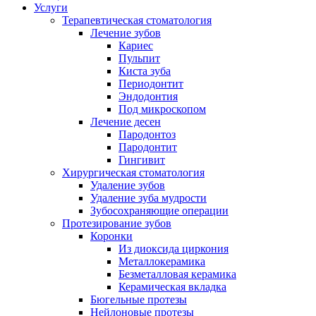
Услуги
Терапевтическая стоматология
Лечение зубов
Кариес
Пульпит
Киста зуба
Периодонтит
Эндодонтия
Под микроскопом
Лечение десен
Пародонтоз
Пародонтит
Гингивит
Хирургическая стоматология
Удаление зубов
Удаление зуба мудрости
Зубосохраняющие операции
Протезирование зубов
Коронки
Из диоксида циркония
Металлокерамика
Безметалловая керамика
Керамическая вкладка
Бюгельные протезы
Нейлоновые протезы